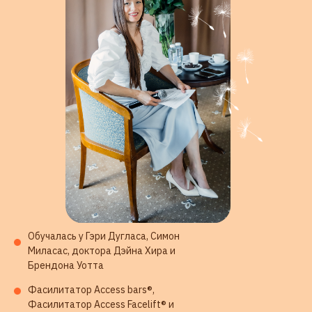
10 000 +
людей вдохновила
на изменения своей жизни
500 +
сессий проведено
довольным клиентам
200 +
экспертов прошли
классы
Обучалась у Гэри Дугласа, Симон
Миласас, доктора Дэйна Хира и
Брендона Уотта
МОЕ ОБРАЗОВАНИЕ
Фасилитатор Access bars®,
Фасилитатор Access Facelift® и