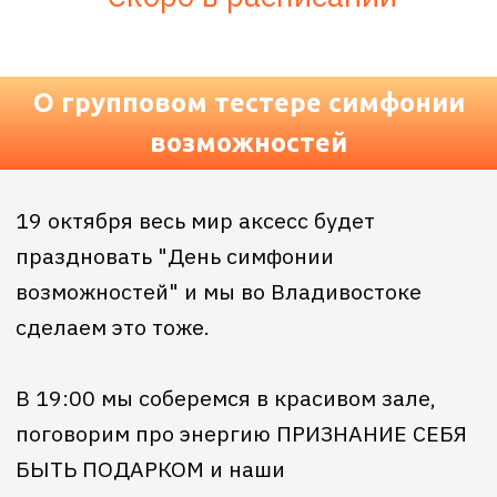
поговорим про энергию ПРИЗНАНИЕ СЕБЯ
БЫТЬ ПОДАРКОМ и наши
СУПЕРСПОСОБНОСТИ, которые мы не
признавали и обесценивали. А потом будет
групповая сессия симфонии возможностей,
которая посодействует изменениям на
энергетическом уровне.
Сессия Симфонии это не терапия или сеанс
исцеления - это исследование энергий с
целью вдохновить каждого знать то, что
они знают и то, что они могут
выбрать и
изменить
.
Каждый человек обладает уникальной
способностью
получать и дарить энергии.
Сеанс Симфонии позволяет вам начать
получать доступ к тому, что правильно для
вас и вашего тела, вне того, что вы купили