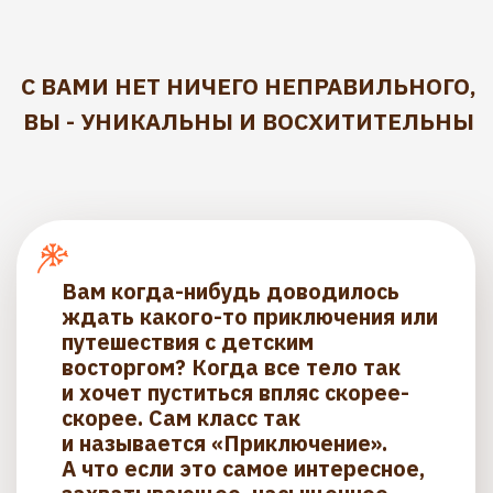
Кому полезен этот класс?
Кто желает выйти из
автопилота и стать тем, кто
пишет сценарий собственной
жизни
Для тех, кто погружается в
инструменты Access и для тех, кто
уже прошел сотни классов. Всегда
открывается новая грань
Кто смел и готов
отправиться в изучение
“Быть собой”
Для тех, кто желает использовать
инструменты для себя, а не
против себя