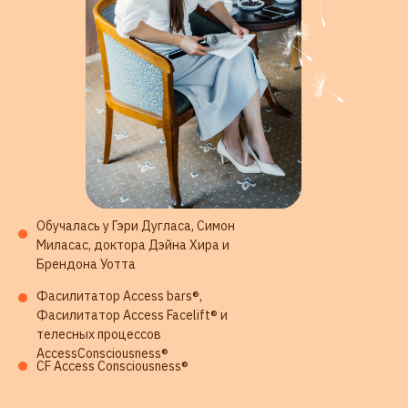
СТОИМОСТЬ УЧАСТИЯ
Обучалась у Гэри Дугласа, Симон
Миласас, доктора Дэйна Хира и
Брендона Уотта
Фасилитатор Access bars®,
Фасилитатор Access Facelift® и
телесных процессов
AccessConsciousness®
CF Access Consciousness®