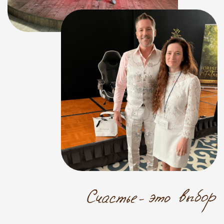
захватывающее, насыщенное,
яркое, восторженное путешествие
в мир
БЫТЬ СОБОЙ
?
Представьте, что вы открыли глаза
после долгих лет пребывания
в полной темноте и наконец
увидели, какой оказывается
красочный этот мир и попробовали
настоящий вкус-вкус жизни,
а не проживания и автопилота.
И это только начало.
А что еще возможно?