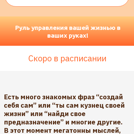
жизни” или “найди свое
предназначение” и многие другие.
В этот момент мегатонны мыслей,
суждений, точек зрение всего
вокруг говорит нам:
о том как встроиться в этот мир
как делать “правильно”
что такое хорошо, а что
такое плохо
Конечно, после такого пресса
чувствуешь себя лишним и быстро
прячешься обратно в раковину
«правильно/неправильно».
Наблюдали ли вы, что одинаковые
ситуации, но произошедшие