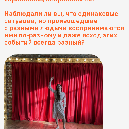
С ВАМИ НЕТ НИЧЕГО НЕПРАВИЛЬНОГО,
ВЫ - УНИКАЛЬНЫ И ВОСХИТИТЕЛЬНЫ
Вам когда-нибудь доводилось
ждать какого-то приключения или
путешествия с детским
восторгом? Когда все тело так
и хочет пуститься впляс скорее-
скорее. Сам класс так
и называется «Приключение».
А что если это самое интересное,