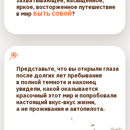
Кто устал быть
подражателем и запутался в
мыслях “а я где же здесь я?”
НАТАЛИЯ ОЛЕМСКАЯ — ваш
фасилитатор Access Consciousness®