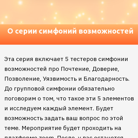
И что еще возможно?
Сессия Симфонии это не терапия или сеанс
исцеления - это исследование энергий с
целью вдохновить каждого знать то, что
они знают и то, что они могут
выбрать и
изменить
.
Каждый человек обладает уникальной
способностью
получать и дарить энергии.
Сеанс Симфонии позволяет вам начать
получать доступ к тому, что правильно для
вас и вашего тела, вне того, что вы купили
как действительное в этой реальности.
Она начинает создавать
то самое
пространство для создания новой
реальности
.
Сессии Симфонии основаны на