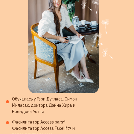
на изменения своей жизни
500 +
сессий проведено
довольным клиентам
200 +
экспертов прошли
классы
МОЕ ОБРАЗОВАНИЕ
Обучалась у Гэри Дугласа, Симон
Миласас, доктора Дэйна Хира и
Брендона Уотта
Фасилитатор Access bars®,
Фасилитатор Access Facelift® и